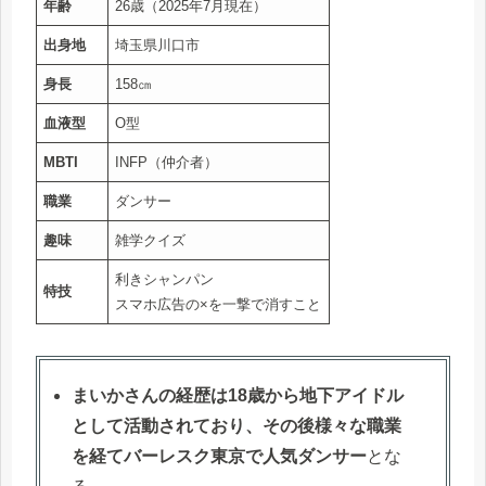
年齢
26歳（2025年7月現在）
出身地
埼玉県川口市
身長
158㎝
血液型
O型
MBTI
INFP（仲介者）
職業
ダンサー
趣味
雑学クイズ
利きシャンパン
特技
スマホ広告の×を一撃で消すこと
まいかさんの経歴は18歳から地下アイドル
として活動されており、その後様々な職業
を経てバーレスク東京で人気ダンサー
とな